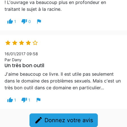
! L'ouvrage va beaucoup plus en profondeur en
traitant le sujet à la racine.
thumb_up
thumb_down
flag
1
0





16/01/2017 09:58
Par Dany
Un très bon outil
J'aime beaucoup ce livre. Il est utile pas seulement
dans le domaine des problèmes sexuels. Mais c'est un
très bon outil dans ce domaine en particulier...
thumb_up
thumb_down
flag
1
1
edit
Donnez votre avis