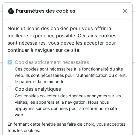
menu
cookie
Paramètres des cookies
Nous utilisons des cookies pour vous offrir la
meilleure expérience possible. Certains cookies
sont nécessaires, vous devez les accepter pour
continuer à naviguer sur ce site.
search
Reche
Cookies strictement nécessaires
Ces cookies sont nécessaires à la fonctionnalité du site
Accueil
Livres
Ethique, société, politique
web. Ils sont nécessaires pour l'authentification du client,
Un plaisir interdit ? - Quand la sexualité est tournée
le panier et la commande.
vers soi
Cookies analytiques
Ces cookies collectent des données anonymes sur les
Un plaisir interdit ?
visites, les appareils et la navigation. Nous nous
Quand la sexualité est tournée vers soi
appuyons sur ces données pour améliorer notre site
web.
Auteur :
Timo Martini
En fermant cette fenêtre sans faire de choix, vous acceptez
Référence
OUR1098
EAN
9782940335985
tous les cookies.
Ourania