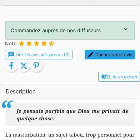
Commandez auprès de nos diffuseurs





Note
chat
edit
Lire les avis utilisateurs (3)
Donnez votre avis
facebook
twitter
pinterest
auto_stories
Lire un extrait
Description
Je pensais parfois que Dieu me privait de
quelque chose.
La masturbation, un sujet tabou, trop personnel pour