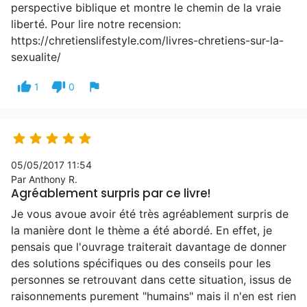
perspective biblique et montre le chemin de la vraie
liberté. Pour lire notre recension:
https://chretienslifestyle.com/livres-chretiens-sur-la-
sexualite/
thumb_up
thumb_down
flag
1
0





05/05/2017 11:54
Par Anthony R.
Agréablement surpris par ce livre!
Je vous avoue avoir été très agréablement surpris de
la manière dont le thème a été abordé. En effet, je
pensais que l'ouvrage traiterait davantage de donner
des solutions spécifiques ou des conseils pour les
personnes se retrouvant dans cette situation, issus de
raisonnements purement "humains" mais il n'en est rien