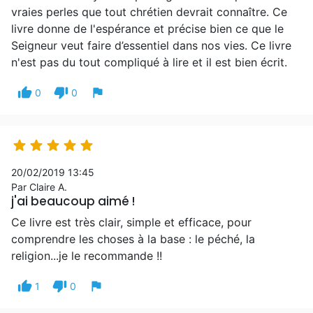
vraies perles que tout chrétien devrait connaître. Ce
livre donne de l'espérance et précise bien ce que le
Seigneur veut faire d’essentiel dans nos vies. Ce livre
n'est pas du tout compliqué à lire et il est bien écrit.
thumb_up
thumb_down
flag
0
0





20/02/2019 13:45
Par Claire A.
j'ai beaucoup aimé !
Ce livre est très clair, simple et efficace, pour
comprendre les choses à la base : le péché, la
religion...je le recommande !!
thumb_up
thumb_down
flag
1
0