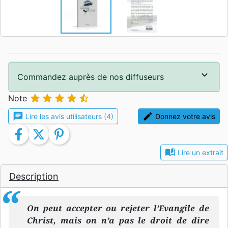
Commandez auprès de nos diffuseurs





Note
chat
edit
Lire les avis utilisateurs (4)
Donnez votre avis
facebook
twitter
pinterest
auto_stories
Lire un extrait
Description
On peut accepter ou rejeter l’Evangile de
Christ, mais on n’a pas le droit de dire