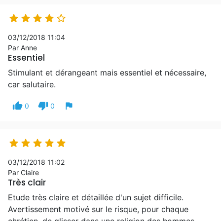





03/12/2018 11:04
Par Anne
Essentiel
Stimulant et dérangeant mais essentiel et nécessaire,
car salutaire.
thumb_up
thumb_down
flag
0
0





03/12/2018 11:02
Par Claire
Très clair
Etude très claire et détaillée d'un sujet difficile.
Avertissement motivé sur le risque, pour chaque