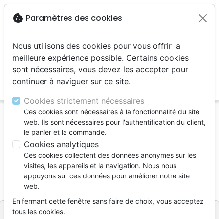
menu
cookie
Paramètres des cookies
Nous utilisons des cookies pour vous offrir la
meilleure expérience possible. Certains cookies
sont nécessaires, vous devez les accepter pour
continuer à naviguer sur ce site.
search
Reche
Cookies strictement nécessaires
Ces cookies sont nécessaires à la fonctionnalité du site
Accueil
Livres
Découverte de la foi
web. Ils sont nécessaires pour l'authentification du client,
Homme, le mal et la pensée de Dieu (L')
le panier et la commande.
Cookies analytiques
L'homme, le mal et la pensée de Dieu
Ces cookies collectent des données anonymes sur les
Auteur :
David Shutes
visites, les appareils et la navigation. Nous nous
appuyons sur ces données pour améliorer notre site
Référence
OUR2019
EAN
9782889130191
web.
Ourania
Editeur
En fermant cette fenêtre sans faire de choix, vous acceptez
tous les cookies.