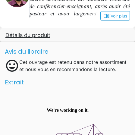
de conférencier-enseignant, après avoir été
pasteur et avoir largement participé au
book_open
Voir plus
travail parmi la jeunesse, tout en enseignant
à l’Institut Biblique de Genève.
Détails du produit
Avis du libraire
mood
Cet ouvrage est retenu dans notre assortiment
et nous vous en recommandons la lecture.
Extrait