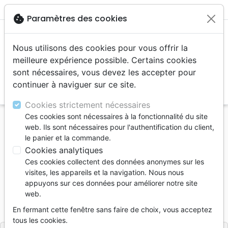
menu
cookie
Paramètres des cookies
Nous utilisons des cookies pour vous offrir la
meilleure expérience possible. Certains cookies
sont nécessaires, vous devez les accepter pour
continuer à naviguer sur ce site.
search
Reche
Cookies strictement nécessaires
Ces cookies sont nécessaires à la fonctionnalité du site
Accueil
Livres
Témoignages, biographies
web. Ils sont nécessaires pour l'authentification du client,
Père d'un enfant parfaitement imparfait
le panier et la commande.
Cookies analytiques
Père d'un enfant parfaitement
Ces cookies collectent des données anonymes sur les
imparfait
visites, les appareils et la navigation. Nous nous
appuyons sur ces données pour améliorer notre site
Auteur :
Boris Vujicic
web.
Référence
OUR2021
EAN
9782889130214
En fermant cette fenêtre sans faire de choix, vous acceptez
Ourania
Editeur
tous les cookies.