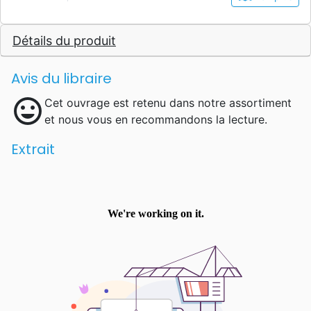
Altitude, une organisation lancée par Nick,
jusqu’à son décès le 14 mai 2017.
Détails du produit
Avis du libraire
mood
Cet ouvrage est retenu dans notre assortiment
et nous vous en recommandons la lecture.
Extrait