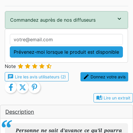
Commandez auprès de nos diffuseurs
Prévenez-moi lorsque le produit est disponible





Note
chat
edit
Lire les avis utilisateurs (2)
Donnez votre avis
facebook
twitter
pinterest
auto_stories
Lire un extrait
Description
Personne ne sait d’avance ce qu’il pourra