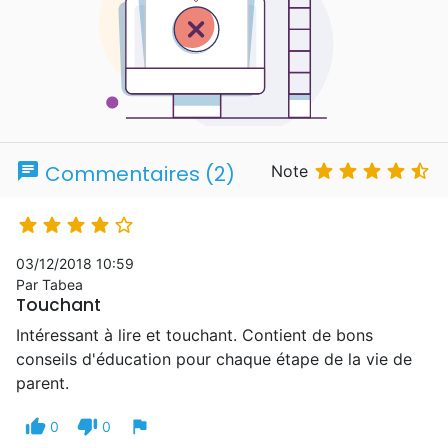
chat





Commentaires (2)
Note





03/12/2018 10:59
Par Tabea
Touchant
Intéressant à lire et touchant. Contient de bons
conseils d'éducation pour chaque étape de la vie de
parent.
thumb_up
thumb_down
flag
0
0