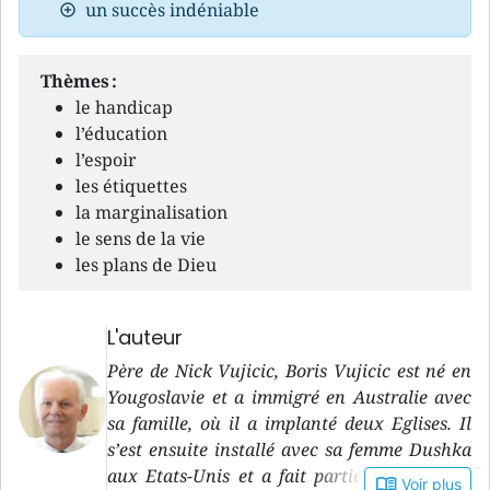
un succès indéniable
Thèmes :
le handicap
l’éducation
l’espoir
les étiquettes
la marginalisation
le sens de la vie
les plans de Dieu
L'auteur
Père de Nick Vujicic, Boris Vujicic est né en
Yougoslavie et a immigré en Australie avec
sa famille, où il a implanté deux Eglises. Il
s’est ensuite installé avec sa femme Dushka
aux Etats-Unis et a fait partie d’Attitude is
book_open
Voir plus