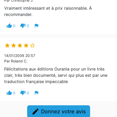
Par Christophe J.
Vraiment intéressant et à prix raisonnable. À
recommander.
thumb_up
thumb_down
flag
0
0





14/01/2006 20:57
Par Roland C.
Félicitations aux éditions Ourania pour un livre très
clair, très bien documenté, servi qui plus est par une
traduction française impeccable
thumb_up
thumb_down
flag
0
0
edit
Donnez votre avis