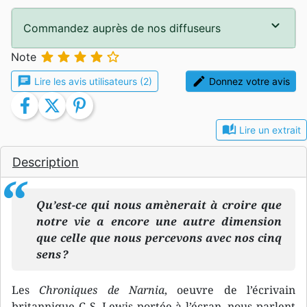
Commandez auprès de nos diffuseurs





Note
chat
edit
Lire les avis utilisateurs (2)
Donnez votre avis
facebook
twitter
pinterest
auto_stories
Lire un extrait
Description
Qu’est-ce qui nous amènerait à croire que
notre vie a encore une autre dimension
que celle que nous percevons avec nos cinq
sens ?
Les
Chroniques de Narnia
, oeuvre de l’écrivain
britannique C. S. Lewis portée à l’écran, nous parlent