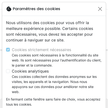
menu
cookie
Paramètres des cookies
Nous utilisons des cookies pour vous offrir la
meilleure expérience possible. Certains cookies
sont nécessaires, vous devez les accepter pour
continuer à naviguer sur ce site.
search
Reche
Cookies strictement nécessaires
Ces cookies sont nécessaires à la fonctionnalité du site
Accueil
Livres
Découverte de la foi
web. Ils sont nécessaires pour l'authentification du client,
Mystère de Narnia (Le)
le panier et la commande.
Cookies analytiques
Le Mystère de Narnia
Ces cookies collectent des données anonymes sur les
Auteur :
Michael Stricker
visites, les appareils et la navigation. Nous nous
appuyons sur ces données pour améliorer notre site
Référence
OUR1004
EAN
9782940335046
web.
Ourania
Editeur
En fermant cette fenêtre sans faire de choix, vous acceptez
tous les cookies.