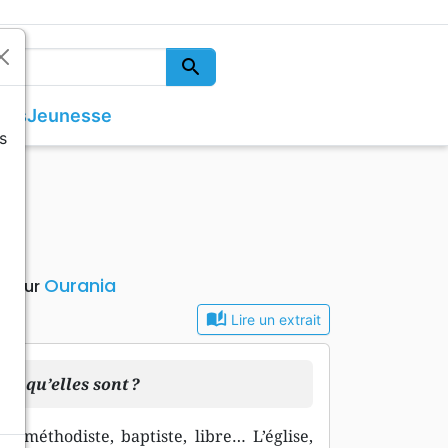
search
Rechercher
vres
Jeunesse
s
Romans
Découverte de la foi
Développement personnel
Ourania
diteur
auto_stories
Lire un extrait
ce qu’elles sont ?
, méthodiste, baptiste, libre… L’église,