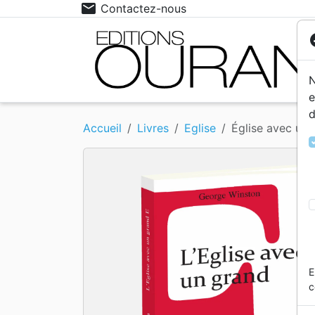
mail
Contactez-nous
co
N
e
d
Événements actuels
12- 15 ans
Ethiq
15 - 
Accueil
Livres
Eglise
Église avec un 
Livres cadeaux
Fêtes
Eglise
Médit
E
c