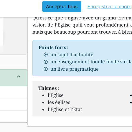
pour nous, ce sont souvent des clochers dans
Accepter tous
Enregistrer le choix
bâtiments différents. Cela correspond-il a
Qu’est-ce que l’Eglise avec un grand E ? Pa
vision de l’Eglise qu’il veut profondément
mais que beaucoup pourront trouver, à bien 
Points forts :
un sujet d’actualité
un enseignement fouillé fondé sur l
un livre pragmatique
Thèmes :
l’Eglise
les églises
l’Eglise et l’Etat