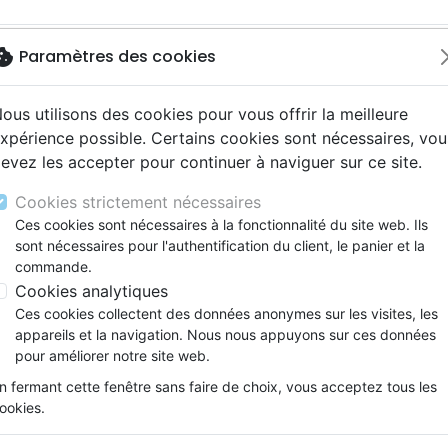
okie
Paramètres des cookies
ous utilisons des cookies pour vous offrir la meilleure
Nouveautés
Li
xpérience possible. Certains cookies sont nécessaires, vou
evez les accepter pour continuer à naviguer sur ce site.
ue, société, politique
18 ans
Souffrance, Relation d'aide
grand E (L')
 chrétiennes
Témoignages, biographies
Cookies strictement nécessaires
ations
Religions
L'Église avec un grand E
Ces cookies sont nécessaires à la fonctionnalité du site web. Ils
sont nécessaires pour l'authentification du client, le panier et la
Auteur :
George Winston
commande.
Référence
OUR1052
EAN
9782940335527
E
Cookies analytiques
Ces cookies collectent des données anonymes sur les visites, les
Description
Détails du produit
appareils et la navigation. Nous nous appuyons sur ces données
pour améliorer notre site web.
Pourquoi certaines Eglises sont-elles 
n fermant cette fenêtre sans faire de choix, vous acceptez tous les
ookies.
L’Eglise… catholique, réformée, évangélique