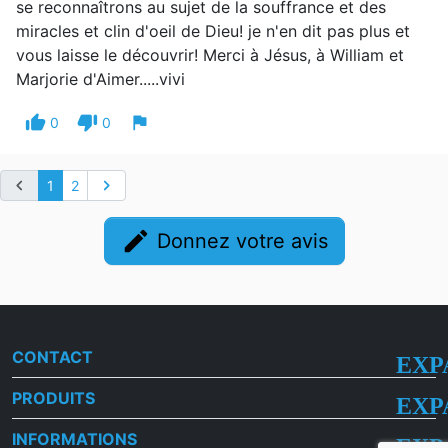
se reconnaîtrons au sujet de la souffrance et des
miracles et clin d'oeil de Dieu! je n'en dit pas plus et
vous laisse le découvrir! Merci à Jésus, à William et
Marjorie d'Aimer.....vivi
thumb_up
thumb_down
flag
0
0
chevron_left
chevron_right
1
2
edit
Donnez votre avis
CONTACT
PRODUITS
INFORMATIONS