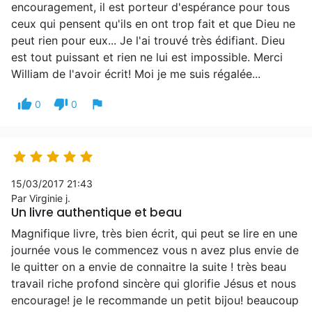
encouragement, il est porteur d'espérance pour tous
ceux qui pensent qu'ils en ont trop fait et que Dieu ne
peut rien pour eux... Je l'ai trouvé très édifiant. Dieu
est tout puissant et rien ne lui est impossible. Merci
William de l'avoir écrit! Moi je me suis régalée...
thumb_up
thumb_down
flag
0
0





15/03/2017 21:43
Par Virginie j.
Un livre authentique et beau
Magnifique livre, très bien écrit, qui peut se lire en une
journée vous le commencez vous n avez plus envie de
le quitter on a envie de connaitre la suite ! très beau
travail riche profond sincère qui glorifie Jésus et nous
encourage! je le recommande un petit bijou! beaucoup