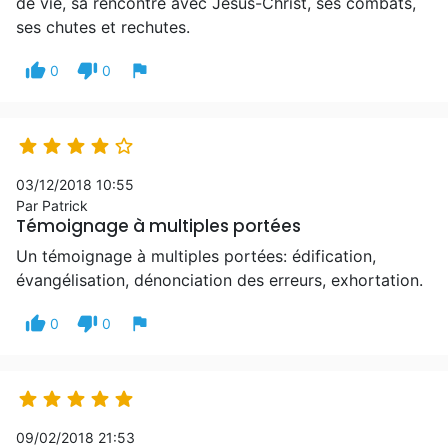
de vie, sa rencontre avec Jésus-Christ, ses combats,
ses chutes et rechutes.
thumb_up
thumb_down
flag
0
0





03/12/2018 10:55
Par Patrick
Témoignage à multiples portées
Un témoignage à multiples portées: édification,
évangélisation, dénonciation des erreurs, exhortation.
thumb_up
thumb_down
flag
0
0





09/02/2018 21:53