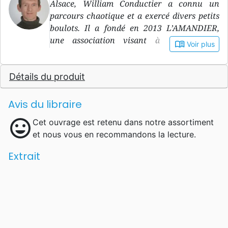
Alsace, William Conductier a connu un
parcours chaotique et a exercé divers petits
boulots. Il a fondé en 2013 L’AMANDIER,
une association visant à entourer les
book_open
Voir plus
personnes âgées.
Détails du produit
Avis du libraire
mood
Cet ouvrage est retenu dans notre assortiment
et nous vous en recommandons la lecture.
Extrait