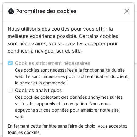
menu
cookie
Paramètres des cookies
Nous utilisons des cookies pour vous offrir la
meilleure expérience possible. Certains cookies
sont nécessaires, vous devez les accepter pour
continuer à naviguer sur ce site.
search
Reche
Cookies strictement nécessaires
Ces cookies sont nécessaires à la fonctionnalité du site
Accueil
Livres
Témoignages, biographies
web. Ils sont nécessaires pour l'authentification du client,
Irrécupérable? - Itinéraire d'un délinquant
le panier et la commande.
Cookies analytiques
Irrécupérable?
Ces cookies collectent des données anonymes sur les
Itinéraire d'un délinquant
visites, les appareils et la navigation. Nous nous
appuyons sur ces données pour améliorer notre site
Auteur :
William Conductier
web.
Référence
OUR1037
EAN
9782940335374
En fermant cette fenêtre sans faire de choix, vous acceptez
Ourania
Editeur
tous les cookies.