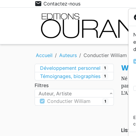
mail
Contactez-nous
co
N
e
d
Événements actuels
12- 15 ans
Ethiq
15 - 
Accueil
Auteurs
Conductier William
Livres cadeaux
Fêtes
Eglise
Médit
Wil
Développement personnel
1
Témoignages, biographies
1
Né en 
Filtres
parco
L’AMAN
Auteur, Artiste
Conductier William
1
E
c
Liste