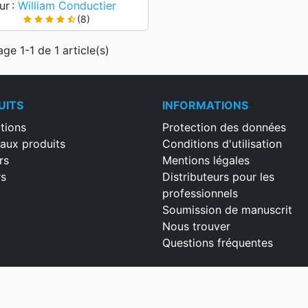
ur :
William Conductier
(8)
star
star
star
star
star_half
age 1-1 de 1 article(s)
UITS
INFORMATIONS
tions
Protection des données
aux produits
Conditions d'utilisation
rs
Mentions légales
rs
Distributeurs pour les
professionnels
Soumission de manuscrit
Nous trouver
Questions fréquentes