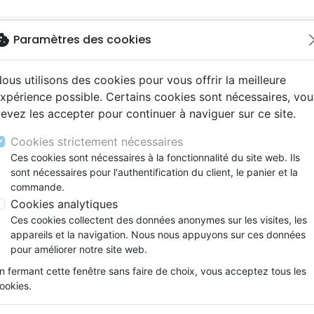
okie
Paramètres des cookies
ous utilisons des cookies pour vous offrir la meilleure
Nouveautés
Li
xpérience possible. Certains cookies sont nécessaires, vou
evez les accepter pour continuer à naviguer sur ce site.
ue, société, politique
18 ans
Souffrance, Relation d'aide
 chrétiennes
Témoignages, biographies
Cookies strictement nécessaires
ations
Religions
liam Conductier
Ces cookies sont nécessaires à la fonctionnalité du site web. Ils
sont nécessaires pour l'authentification du client, le panier et la
1970 à Marseille, établi depuis en Alsace, William Conduc
commande.
urs chaotique et a exercé divers petits boulots. Il a
Cookies analytiques
DIER, une association visant à entourer les personnes âgé
Ces cookies collectent des données anonymes sur les visites, les
appareils et la navigation. Nous nous appuyons sur ces données
pour améliorer notre site web.
n fermant cette fenêtre sans faire de choix, vous acceptez tous les
ookies.
 des produits par auteur