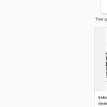
Trier p
Irré
Itiné