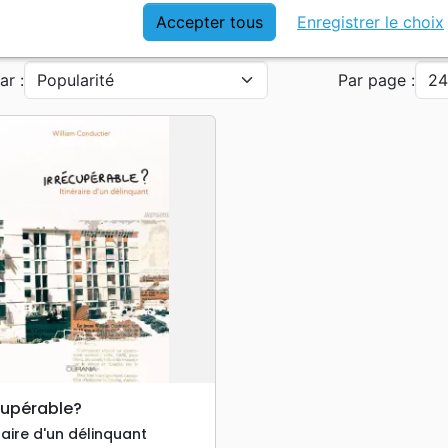
Accepter tous
Enregistrer le choix
Témoignages, biographies
Dévelo
ar :
Par page :
search
APERÇU RAPIDE
cupérable?
raire d'un délinquant