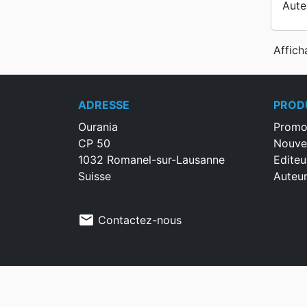
Aute
Affich
ADRESSE
PROD
Ourania
Promo
CP 50
Nouve
1032 Romanel-sur-Lausanne
Editeu
Suisse
Auteu
mail
Contactez-nous
© 2026 SBG-MB