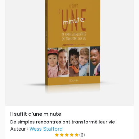
Il suffit d'une minute
De simples rencontres ont transformé leur vie
Auteur :
Wess Stafford
(6)
star
star
star
star
star