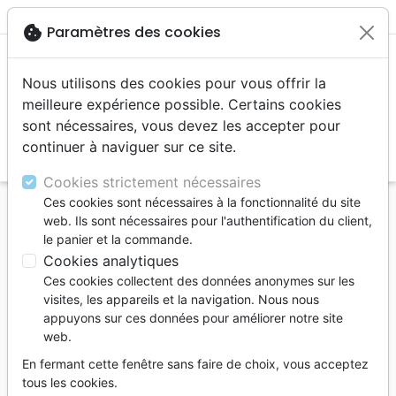
menu
cookie
Paramètres des cookies
Nous utilisons des cookies pour vous offrir la
meilleure expérience possible. Certains cookies
sont nécessaires, vous devez les accepter pour
continuer à naviguer sur ce site.
search
Reche
Cookies strictement nécessaires
Ces cookies sont nécessaires à la fonctionnalité du site
Accueil
Auteurs
Stafford Wess
web. Ils sont nécessaires pour l'authentification du client,
le panier et la commande.
Wess Stafford
Cookies analytiques
Wess Stafford a œuvré en
Ces cookies collectent des données anonymes sur les
faveur des enfants
visites, les appareils et la navigation. Nous nous
appuyons sur ces données pour améliorer notre site
durant une quarantaine
web.
d’années avec
Compassion
En fermant cette fenêtre sans faire de choix, vous acceptez
tous les cookies.
International
, dont une