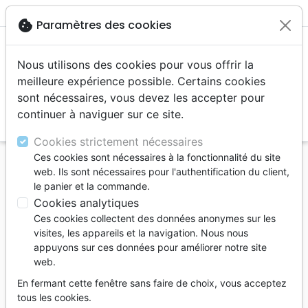
menu
cookie
Paramètres des cookies
Nous utilisons des cookies pour vous offrir la
meilleure expérience possible. Certains cookies
sont nécessaires, vous devez les accepter pour
continuer à naviguer sur ce site.
search
Reche
Cookies strictement nécessaires
Ces cookies sont nécessaires à la fonctionnalité du site
Accueil
Auteurs
Warren Rick
web. Ils sont nécessaires pour l'authentification du client,
le panier et la commande.
Rick Warren
Cookies analytiques
Rick Warren a fondé
Ces cookies collectent des données anonymes sur les
l'Eglise Saddleback de
visites, les appareils et la navigation. Nous nous
appuyons sur ces données pour améliorer notre site
Lake Forest, en
web.
Californie, l'une des plus
importantes des Etats-
En fermant cette fenêtre sans faire de choix, vous acceptez
tous les cookies.
Unis. Plusieurs milliers