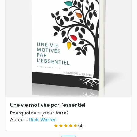
Une vie motivée par l'essentiel
Pourquoi suis-je sur terre?
Auteur :
Rick Warren
(4)
star
star
star
star
star_half