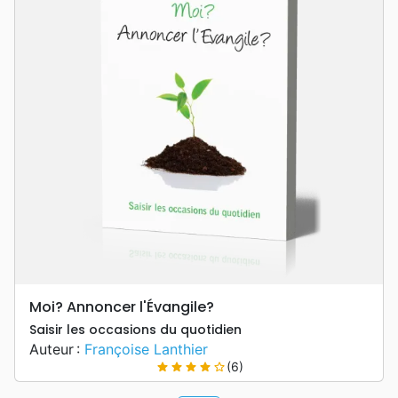
Moi? Annoncer l'Évangile?
Saisir les occasions du quotidien
Auteur :
Françoise Lanthier
(6)
star
star
star
star
star_border