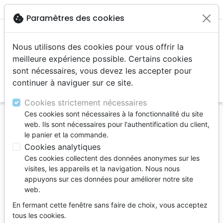
menu
cookie
Paramètres des cookies
Nous utilisons des cookies pour vous offrir la
meilleure expérience possible. Certains cookies
sont nécessaires, vous devez les accepter pour
continuer à naviguer sur ce site.
search
Reche
Cookies strictement nécessaires
Ces cookies sont nécessaires à la fonctionnalité du site
Accueil
Auteurs
Lanthier Françoise
web. Ils sont nécessaires pour l'authentification du client,
le panier et la commande.
Françoise
Cookies analytiques
Lanthier
Ces cookies collectent des données anonymes sur les
visites, les appareils et la navigation. Nous nous
Née en Belgique et
appuyons sur ces données pour améliorer notre site
installée avec son mari
web.
en France, Françoise
Lanthier est une
En fermant cette fenêtre sans faire de choix, vous acceptez
tous les cookies.
«simple» croyante.